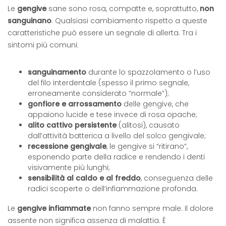
Le
gengive
sane sono rosa, compatte e, soprattutto,
non
sanguinano
. Qualsiasi cambiamento rispetto a queste
caratteristiche può essere un segnale di allerta. Tra i
sintomi più comuni:
sanguinamento
durante lo spazzolamento o l’uso
del filo interdentale (spesso il primo segnale,
erroneamente considerato “normale”);
gonfiore e arrossamento
delle gengive, che
appaiono lucide e tese invece di rosa opache;
alito cattivo persistente
(alitosi), causato
dall’attività batterica a livello del solco gengivale;
recessione gengivale
, le gengive si “ritirano”,
esponendo parte della radice e rendendo i denti
visivamente più lunghi;
sensibilità al caldo e al freddo
, conseguenza delle
radici scoperte o dell’infiammazione profonda.
Le
gengive infiammate
non fanno sempre male. Il dolore
assente non significa assenza di malattia. È