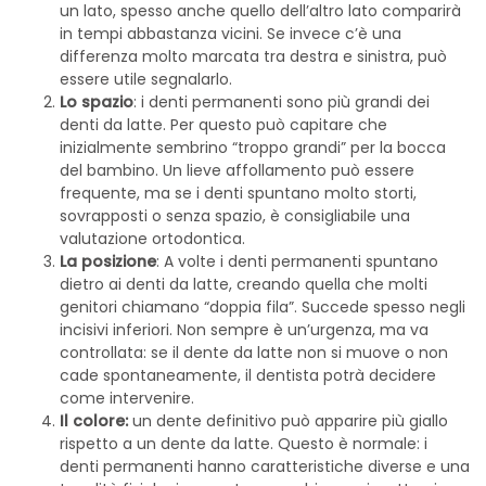
un lato, spesso anche quello dell’altro lato comparirà
in tempi abbastanza vicini. Se invece c’è una
differenza molto marcata tra destra e sinistra, può
essere utile segnalarlo.
Lo spazio
: i denti permanenti sono più grandi dei
denti da latte. Per questo può capitare che
inizialmente sembrino “troppo grandi” per la bocca
del bambino. Un lieve affollamento può essere
frequente, ma se i denti spuntano molto storti,
sovrapposti o senza spazio, è consigliabile una
valutazione ortodontica.
La posizione
: A volte i denti permanenti spuntano
dietro ai denti da latte, creando quella che molti
genitori chiamano “doppia fila”. Succede spesso negli
incisivi inferiori. Non sempre è un’urgenza, ma va
controllata: se il dente da latte non si muove o non
cade spontaneamente, il dentista potrà decidere
come intervenire.
Il colore:
un dente definitivo può apparire più giallo
rispetto a un dente da latte. Questo è normale: i
denti permanenti hanno caratteristiche diverse e una