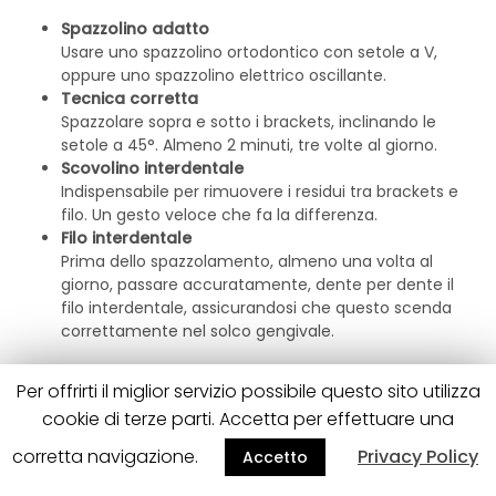
Spazzolino adatto
Usare uno spazzolino ortodontico con setole a V,
oppure uno spazzolino elettrico oscillante.
Tecnica corretta
Spazzolare sopra e sotto i brackets, inclinando le
setole a 45°. Almeno 2 minuti, tre volte al giorno.
Scovolino interdentale
Indispensabile per rimuovere i residui tra brackets e
filo. Un gesto veloce che fa la differenza.
Filo interdentale
Prima dello spazzolamento, almeno una volta al
giorno, passare accuratamente, dente per dente il
filo interdentale, assicurandosi che questo scenda
correttamente nel solco gengivale.
Dopo ogni pasto, anche solo sciacquare la bocca con
Per offrirti il miglior servizio possibile questo sito utilizza
acqua aiuta a rimuovere i residui grossolani. Il collutorio al
cookie di terze parti. Accetta per effettuare una
fluoro, usato la sera prima di dormire, è un valido alleato
contro le carie durante il trattamento ortodontico.
corretta navigazione.
Privacy Policy
Accetto